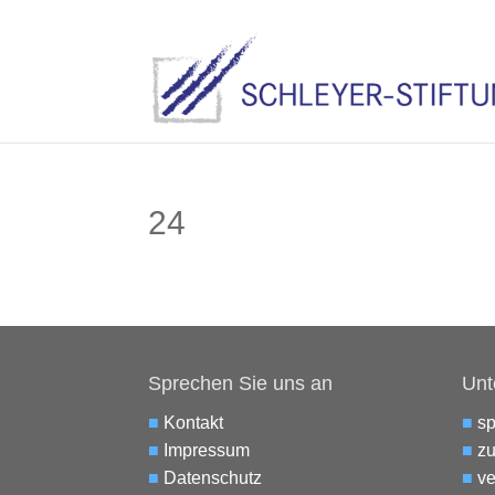
24
Sprechen Sie uns an
Unt
■
Kontakt
■
s
■
Impressum
■
zu
■
Datenschutz
■
ve