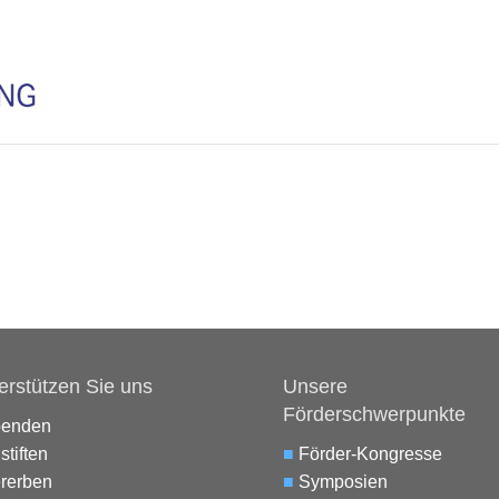
erstützen Sie uns
Unsere
Förderschwerpunkte
penden
stiften
■
Förder-Kongresse
rerben
■
Symposien