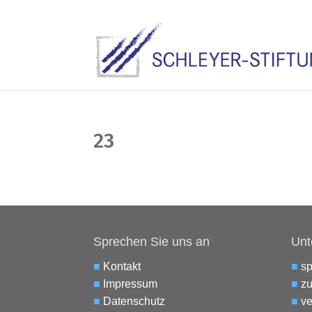
23
Sprechen Sie uns an
Unt
■
Kontakt
■
s
■
Impressum
■
zu
■
Datenschutz
■
ve