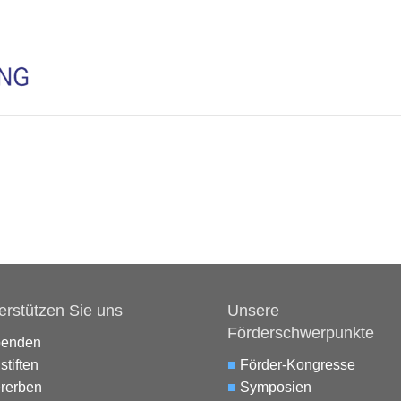
erstützen Sie uns
Unsere
Förderschwerpunkte
penden
stiften
■
Förder-Kongresse
rerben
■
Symposien