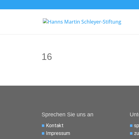
16
Sprechen Sie uns an
Unt
■
Kontakt
■
s
■
Impressum
■
zu