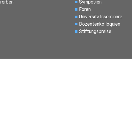
rerben
■
Symposien
■
Foren
■
Universitätsseminare
■
Dozentenkolloquien
■
Stiftungspreise