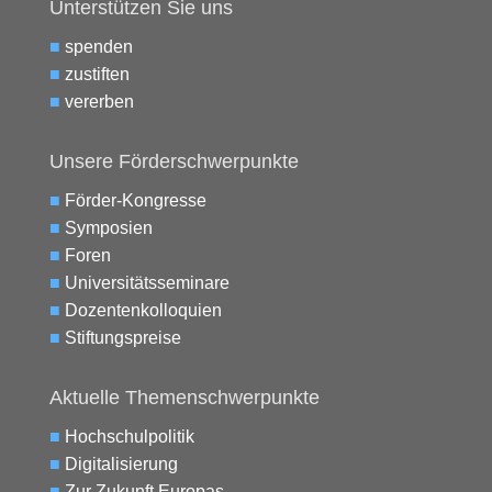
Unterstützen Sie uns
■
spenden
■
zustiften
■
vererben
Unsere Förderschwerpunkte
■
Förder-Kongresse
■
Symposien
■
Foren
■
Universitätsseminare
■
Dozentenkolloquien
■
Stiftungspreise
Aktuelle Themenschwerpunkte
■
Hochschulpolitik
■
Digitalisierung
■
Zur Zukunft Europas