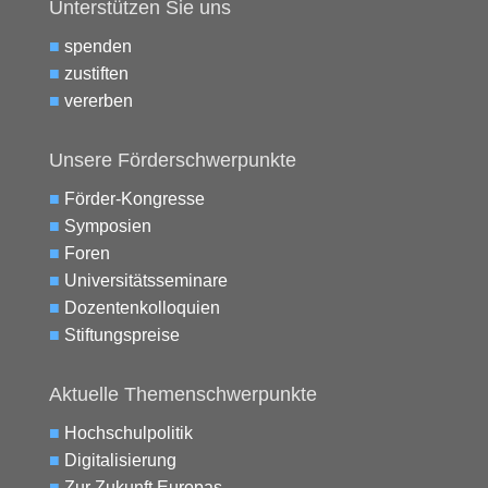
Unterstützen Sie uns
■
spenden
■
zustiften
■
vererben
Unsere Förderschwerpunkte
■
Förder-Kongresse
■
Symposien
■
Foren
■
Universitätsseminare
■
Dozentenkolloquien
■
Stiftungspreise
Aktuelle Themenschwerpunkte
■
Hochschulpolitik
■
Digitalisierung
■
Zur Zukunft Europas