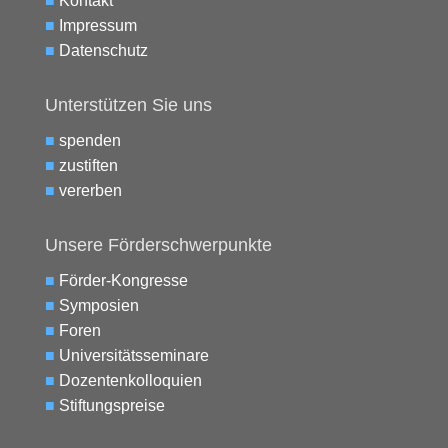
■
Kontakt
■
Impressum
■
Datenschutz
Unterstützen Sie uns
■
spenden
■
zustiften
■
vererben
Unsere Förderschwerpunkte
■
Förder-Kongresse
■
Symposien
■
Foren
■
Universitätsseminare
■
Dozentenkolloquien
■
Stiftungspreise