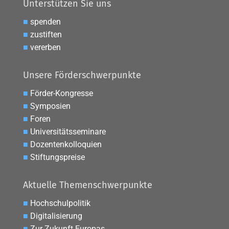
Unterstützen Sie uns
■
spenden
■
zustiften
■
vererben
Unsere Förderschwerpunkte
■
Förder-Kongresse
■
Symposien
■
Foren
■
Universitätsseminare
■
Dozentenkolloquien
■
Stiftungspreise
Aktuelle Themenschwerpunkte
■
Hochschulpolitik
■
Digitalisierung
■
Zur Zukunft Europas