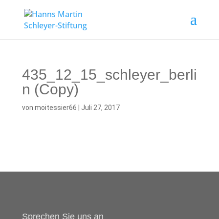
435_12_15_schleyer_berli
n (Copy)
von
moitessier66
|
Juli 27, 2017
Sprechen Sie uns an