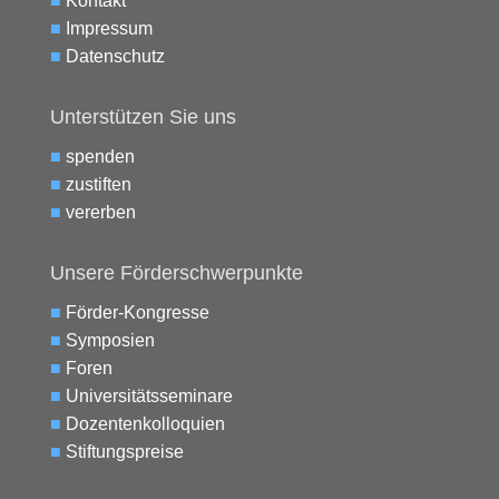
■
Kontakt
■
Impressum
■
Datenschutz
Unterstützen Sie uns
■
spenden
■
zustiften
■
vererben
Unsere Förderschwerpunkte
■
Förder-Kongresse
■
Symposien
■
Foren
■
Universitätsseminare
■
Dozentenkolloquien
■
Stiftungspreise