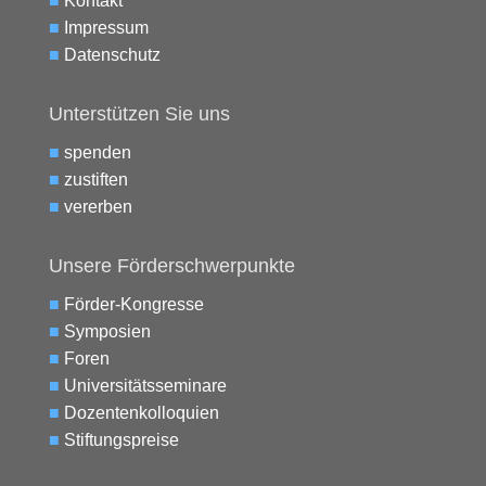
■
Kontakt
■
Impressum
■
Datenschutz
Unterstützen Sie uns
■
spenden
■
zustiften
■
vererben
Unsere Förderschwerpunkte
■
Förder-Kongresse
■
Symposien
■
Foren
■
Universitätsseminare
■
Dozentenkolloquien
■
Stiftungspreise