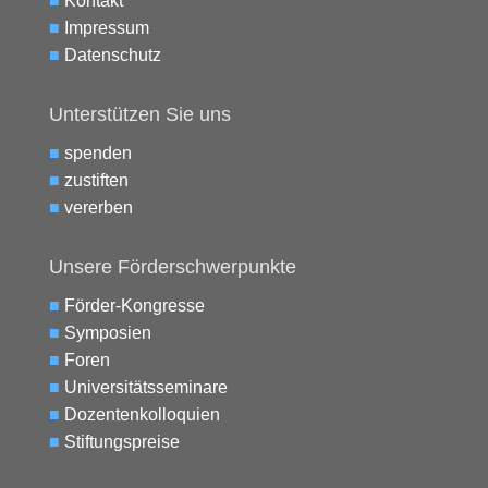
■
Kontakt
■
Impressum
■
Datenschutz
Unterstützen Sie uns
■
spenden
■
zustiften
■
vererben
Unsere Förderschwerpunkte
■
Förder-Kongresse
■
Symposien
■
Foren
■
Universitätsseminare
■
Dozentenkolloquien
■
Stiftungspreise