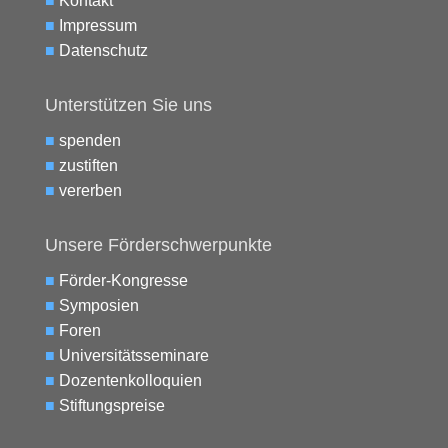
■
Kontakt
■
Impressum
■
Datenschutz
Unterstützen Sie uns
■
spenden
■
zustiften
■
vererben
Unsere Förderschwerpunkte
■
Förder-Kongresse
■
Symposien
■
Foren
■
Universitätsseminare
■
Dozentenkolloquien
■
Stiftungspreise