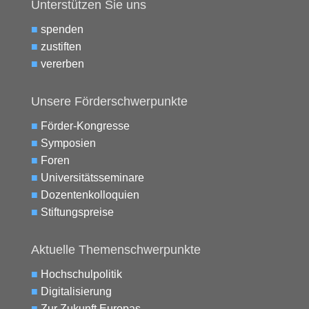
Unterstützen Sie uns
■
spenden
■
zustiften
■
vererben
Unsere Förderschwerpunkte
■
Förder-Kongresse
■
Symposien
■
Foren
■
Universitätsseminare
■
Dozentenkolloquien
■
Stiftungspreise
Aktuelle Themenschwerpunkte
■
Hochschulpolitik
■
Digitalisierung
■
Zur Zukunft Europas