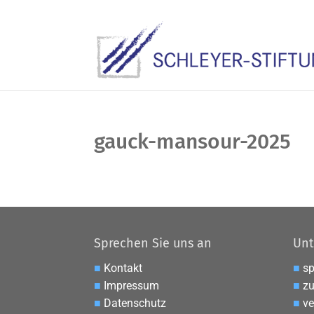
gauck-mansour-2025
Sprechen Sie uns an
Unt
■
Kontakt
■
s
■
Impressum
■
zu
■
Datenschutz
■
ve