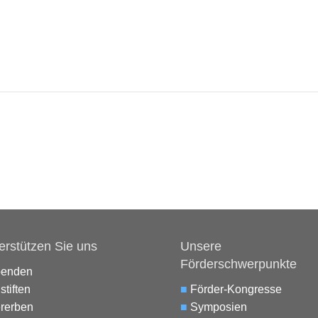
erstützen Sie uns
Unsere
Förderschwerpunkte
penden
stiften
■
Förder-Kongresse
rerben
■
Symposien