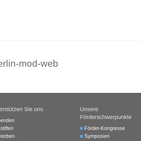
erlin-mod-web
erstützen Sie uns
Unsere
Förderschwerpunkte
penden
stiften
■
Förder-Kongresse
rerben
■
Symposien