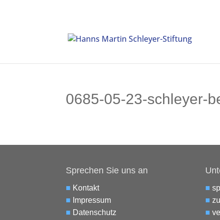
0685-05-23-schleyer-b
Sprechen Sie uns an
Unt
■
Kontakt
■
s
■
Impressum
■
zu
■
Datenschutz
■
ve