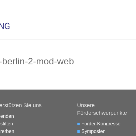
-berlin-2-mod-web
erstützen Sie uns
Unsere
Förderschwerpunkte
penden
stiften
■
Förder-Kongresse
rerben
■
Symposien