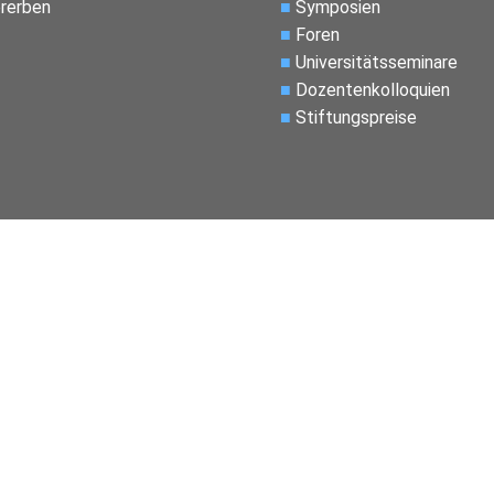
rerben
■
Symposien
■
Foren
■
Universitätsseminare
■
Dozentenkolloquien
■
Stiftungspreise