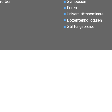
rerben
■
Symposien
■
Foren
■
Universitätsseminare
■
Dozentenkolloquien
■
Stiftungspreise