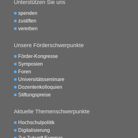
Unterstützen Sie uns
■
spenden
■
zustiften
■
vererben
Unsere Förderschwerpunkte
■
Förder-Kongresse
■
Symposien
■
Foren
■
Universitätsseminare
■
Dozentenkolloquien
■
Stiftungspreise
Aktuelle Themenschwerpunkte
■
Hochschulpolitik
■
Digitalisierung
■
Zur Zukunft Europas