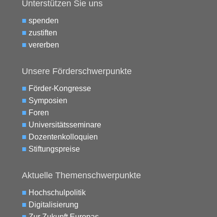
Unterstützen Sie uns
■
spenden
■
zustiften
■
vererben
Unsere Förderschwerpunkte
■
Förder-Kongresse
■
Symposien
■
Foren
■
Universitätsseminare
■
Dozentenkolloquien
■
Stiftungspreise
Aktuelle Themenschwerpunkte
■
Hochschulpolitik
■
Digitalisierung
■
Zur Zukunft Europas