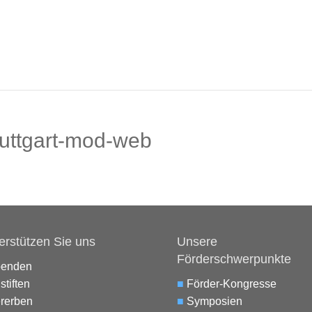
tuttgart-mod-web
erstützen Sie uns
Unsere
Förderschwerpunkte
penden
stiften
■
Förder-Kongresse
rerben
■
Symposien