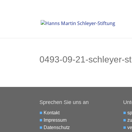
0493-09-21-schleyer-s
Sprechen Sie uns an
Unt
■
Kontakt
■
s
■
Impressum
■
zu
■
Datenschutz
■
ve