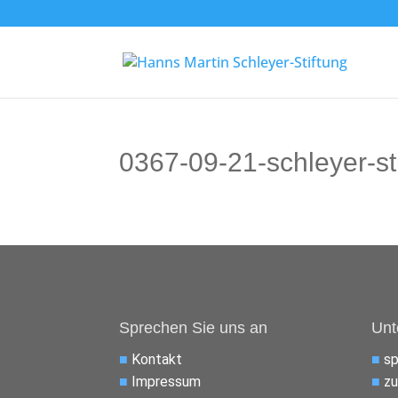
0367-09-21-schleyer-s
Sprechen Sie uns an
Unt
■
Kontakt
■
s
■
Impressum
■
zu