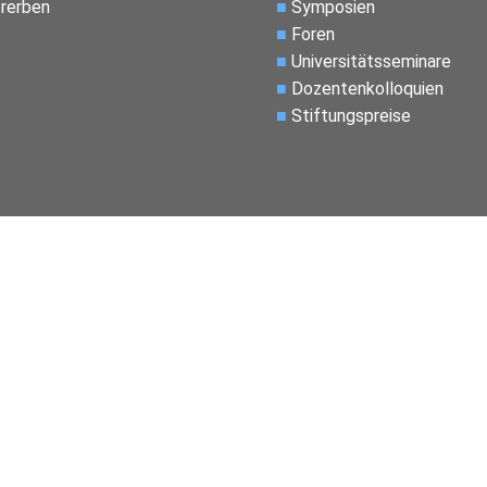
rerben
■
Symposien
■
Foren
■
Universitätsseminare
■
Dozentenkolloquien
■
Stiftungspreise