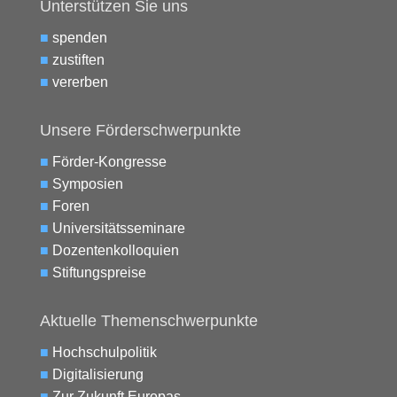
Unterstützen Sie uns
■
spenden
■
zustiften
■
vererben
Unsere Förderschwerpunkte
■
Förder-Kongresse
■
Symposien
■
Foren
■
Universitätsseminare
■
Dozentenkolloquien
■
Stiftungspreise
Aktuelle Themenschwerpunkte
■
Hochschulpolitik
■
Digitalisierung
■
Zur Zukunft Europas