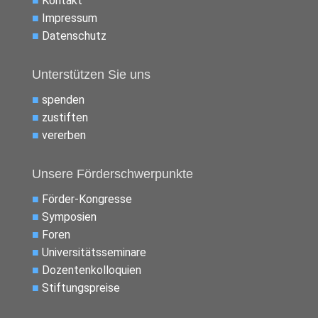
■
Kontakt
■
Impressum
■
Datenschutz
Unterstützen Sie uns
■
spenden
■
zustiften
■
vererben
Unsere Förderschwerpunkte
■
Förder-Kongresse
■
Symposien
■
Foren
■
Universitätsseminare
■
Dozentenkolloquien
■
Stiftungspreise