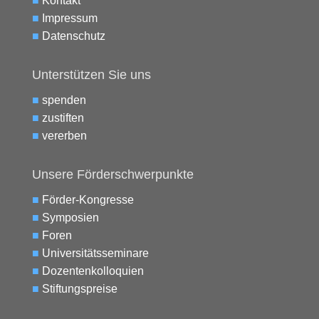
■
Kontakt
■
Impressum
■
Datenschutz
Unterstützen Sie uns
■
spenden
■
zustiften
■
vererben
Unsere Förderschwerpunkte
■
Förder-Kongresse
■
Symposien
■
Foren
■
Universitätsseminare
■
Dozentenkolloquien
■
Stiftungspreise