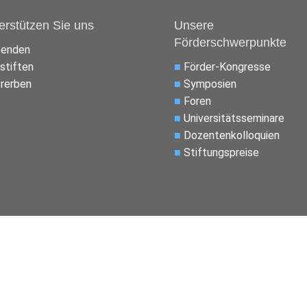
erstützen Sie uns
Unsere
Förderschwerpunkte
penden
stiften
■
Förder-Kongresse
rerben
■
Symposien
■
Foren
■
Universitätsseminare
■
Dozentenkolloquien
■
Stiftungspreise