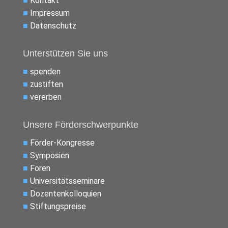
■
Kontakt
■
Impressum
■
Datenschutz
Unterstützen Sie uns
■
spenden
■
zustiften
■
vererben
Unsere Förderschwerpunkte
■
Förder-Kongresse
■
Symposien
■
Foren
■
Universitätsseminare
■
Dozentenkolloquien
■
Stiftungspreise