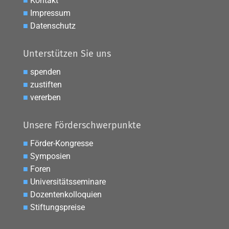
■
Kontakt
■
Impressum
■
Datenschutz
Unterstützen Sie uns
■
spenden
■
zustiften
■
vererben
Unsere Förderschwerpunkte
■
Förder-Kongresse
■
Symposien
■
Foren
■
Universitätsseminare
■
Dozentenkolloquien
■
Stiftungspreise