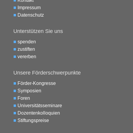
■
Kontakt
■
Impressum
■
Datenschutz
Unterstützen Sie uns
■
spenden
■
zustiften
■
vererben
Unsere Förderschwerpunkte
■
Förder-Kongresse
■
Symposien
■
Foren
■
Universitätsseminare
■
Dozentenkolloquien
■
Stiftungspreise