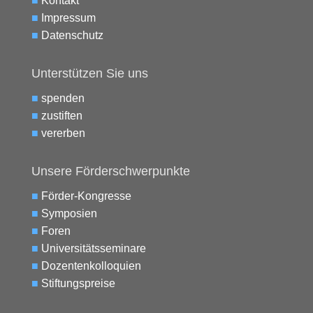
■
Kontakt
■
Impressum
■
Datenschutz
Unterstützen Sie uns
■
spenden
■
zustiften
■
vererben
Unsere Förderschwerpunkte
■
Förder-Kongresse
■
Symposien
■
Foren
■
Universitätsseminare
■
Dozentenkolloquien
■
Stiftungspreise