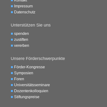
■
Kontakt
■
Impressum
■
Datenschutz
Unterstützen Sie uns
■
spenden
■
zustiften
■
vererben
Unsere Förderschwerpunkte
■
Förder-Kongresse
■
Symposien
■
Foren
■
Universitätsseminare
■
Dozentenkolloquien
■
Stiftungspreise