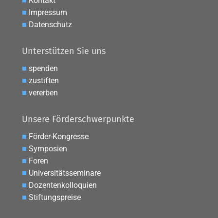
■
Kontakt
■
Impressum
■
Datenschutz
Unterstützen Sie uns
■
spenden
■
zustiften
■
vererben
Unsere Förderschwerpunkte
■
Förder-Kongresse
■
Symposien
■
Foren
■
Universitätsseminare
■
Dozentenkolloquien
■
Stiftungspreise