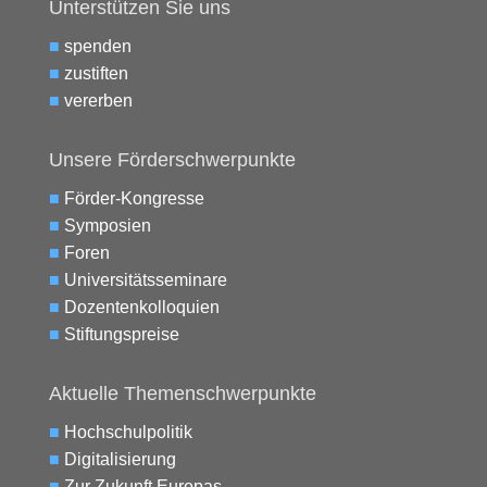
Unterstützen Sie uns
■
spenden
■
zustiften
■
vererben
Unsere Förderschwerpunkte
■
Förder-Kongresse
■
Symposien
■
Foren
■
Universitätsseminare
■
Dozentenkolloquien
■
Stiftungspreise
Aktuelle Themenschwerpunkte
■
Hochschulpolitik
■
Digitalisierung
■
Zur Zukunft Europas