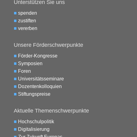
Unterstützen Sie uns
■
spenden
■
zustiften
■
vererben
Unsere Förderschwerpunkte
■
Förder-Kongresse
■
Symposien
■
Foren
■
Universitätsseminare
■
Dozentenkolloquien
■
Stiftungspreise
Aktuelle Themenschwerpunkte
■
Hochschulpolitik
■
Digitalisierung
■
Zur Zukunft Europas