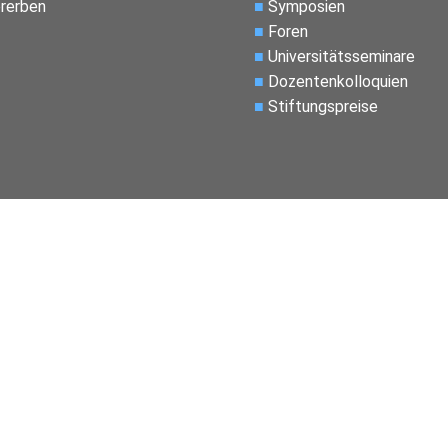
rerben
■
Symposien
■
Foren
■
Universitätsseminare
■
Dozentenkolloquien
■
Stiftungspreise