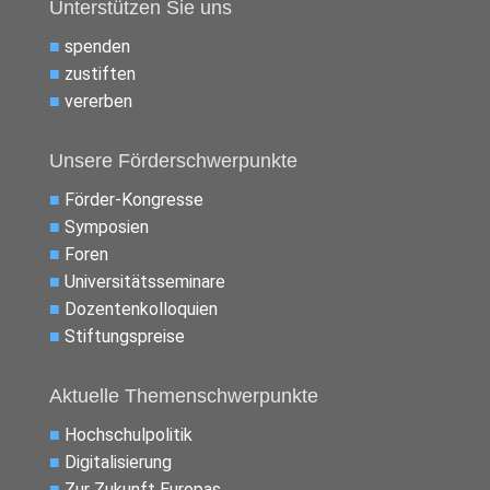
Unterstützen Sie uns
■
spenden
■
zustiften
■
vererben
Unsere Förderschwerpunkte
■
Förder-Kongresse
■
Symposien
■
Foren
■
Universitätsseminare
■
Dozentenkolloquien
■
Stiftungspreise
Aktuelle Themenschwerpunkte
■
Hochschulpolitik
■
Digitalisierung
■
Zur Zukunft Europas