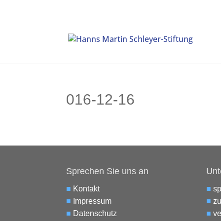
016-12-16
Sprechen Sie uns an
Unt
■
Kontakt
■
s
■
Impressum
■
zu
■
Datenschutz
■
ve