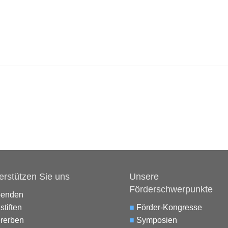
erstützen Sie uns
Unsere
Förderschwerpunkte
penden
stiften
■
Förder-Kongresse
rerben
■
Symposien