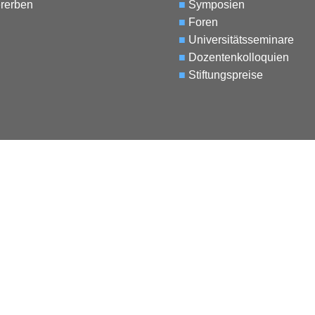
rerben
■
Symposien
■
Foren
■
Universitätsseminare
■
Dozentenkolloquien
■
Stiftungspreise