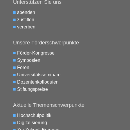
Unterstützen Sie uns
■
spenden
■
zustiften
■
vererben
Unsere Förderschwerpunkte
■
Förder-Kongresse
■
Symposien
■
Foren
■
Universitätsseminare
■
Dozentenkolloquien
■
Stiftungspreise
Aktuelle Themenschwerpunkte
■
Hochschulpolitik
■
Digitalisierung
■
Zur Zukunft Europas