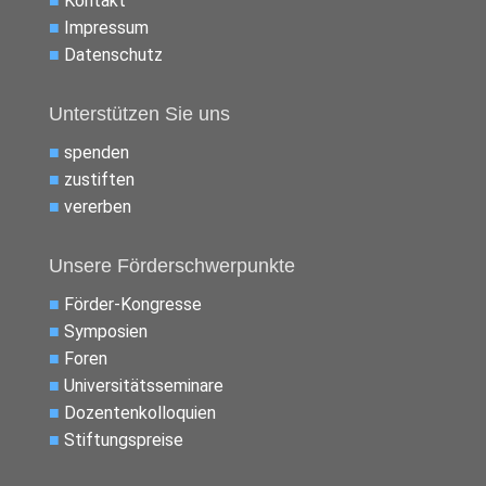
■
Kontakt
■
Impressum
■
Datenschutz
Unterstützen Sie uns
■
spenden
■
zustiften
■
vererben
Unsere Förderschwerpunkte
■
Förder-Kongresse
■
Symposien
■
Foren
■
Universitätsseminare
■
Dozentenkolloquien
■
Stiftungspreise