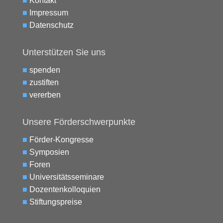
■
Kontakt
■
Impressum
■
Datenschutz
Unterstützen Sie uns
■
spenden
■
zustiften
■
vererben
Unsere Förderschwerpunkte
■
Förder-Kongresse
■
Symposien
■
Foren
■
Universitätsseminare
■
Dozentenkolloquien
■
Stiftungspreise