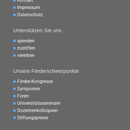
■
Kontakt
■
Impressum
■
Datenschutz
Unterstützen Sie uns
■
spenden
■
zustiften
■
vererben
Unsere Förderschwerpunkte
■
Förder-Kongresse
■
Symposien
■
Foren
■
Universitätsseminare
■
Dozentenkolloquien
■
Stiftungspreise