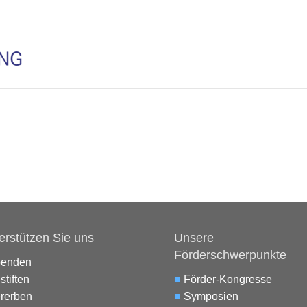
erstützen Sie uns
Unsere
Förderschwerpunkte
penden
stiften
■
Förder-Kongresse
rerben
■
Symposien