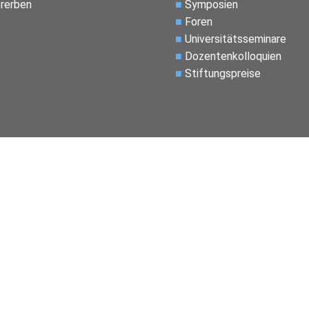
rerben
■
Symposien
■
Foren
■
Universitätsseminare
■
Dozentenkolloquien
■
Stiftungspreise