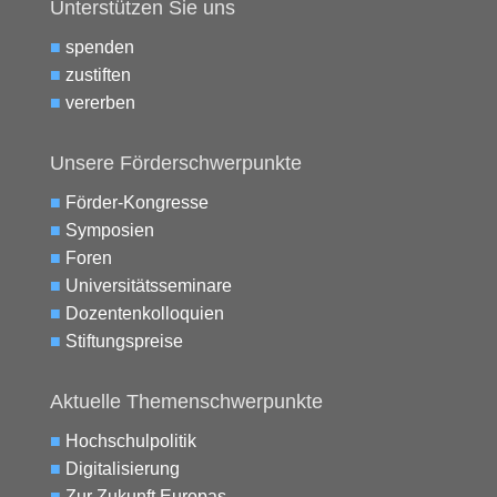
Unterstützen Sie uns
■
spenden
■
zustiften
■
vererben
Unsere Förderschwerpunkte
■
Förder-Kongresse
■
Symposien
■
Foren
■
Universitätsseminare
■
Dozentenkolloquien
■
Stiftungspreise
Aktuelle Themenschwerpunkte
■
Hochschulpolitik
■
Digitalisierung
■
Zur Zukunft Europas