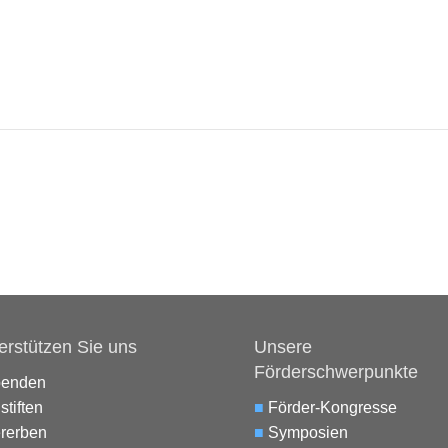
erstützen Sie uns
Unsere
Förderschwerpunkte
penden
stiften
■
Förder-Kongresse
rerben
■
Symposien