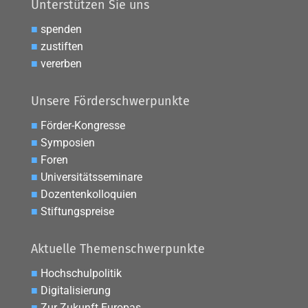
Unterstützen Sie uns
■
spenden
■
zustiften
■
vererben
Unsere Förderschwerpunkte
■
Förder-Kongresse
■
Symposien
■
Foren
■
Universitätsseminare
■
Dozentenkolloquien
■
Stiftungspreise
Aktuelle Themenschwerpunkte
■
Hochschulpolitik
■
Digitalisierung
■
Zur Zukunft Europas