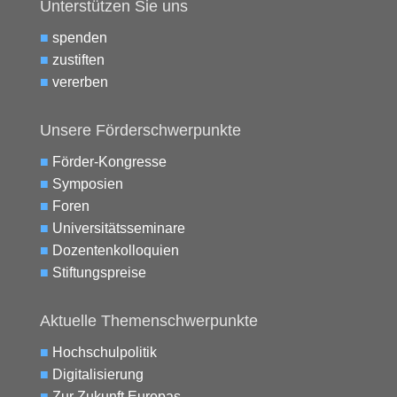
Unterstützen Sie uns
■
spenden
■
zustiften
■
vererben
Unsere Förderschwerpunkte
■
Förder-Kongresse
■
Symposien
■
Foren
■
Universitätsseminare
■
Dozentenkolloquien
■
Stiftungspreise
Aktuelle Themenschwerpunkte
■
Hochschulpolitik
■
Digitalisierung
■
Zur Zukunft Europas