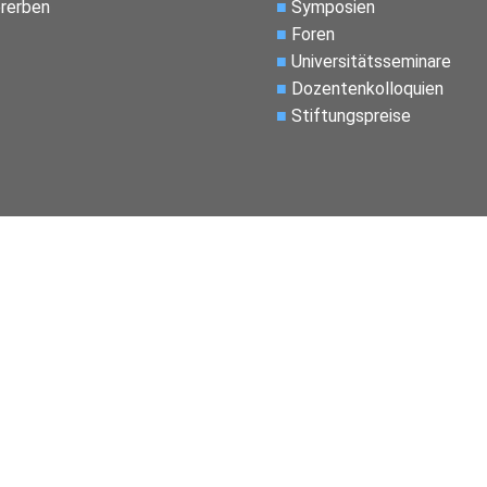
rerben
■
Symposien
■
Foren
■
Universitätsseminare
■
Dozentenkolloquien
■
Stiftungspreise